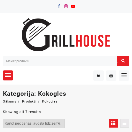
Skip
to
content
Kategorija:
Kokogles
Sākums
Produkti
Kokogles
Sorted
Showing all 7 results
by
price:
high