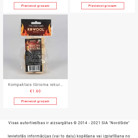
Pievienot grozam
Pievienot grozam
Kompaktais tūrisma iekura
€
1.60
komplekts (4 gab.) Vaskā
mērcēta koka vilna
Pievienot grozam
Visas autortiesības ir aizsargātas © 2014 - 2021 SIA "NordSide"
Ievietotās informācijas (vai to daļu) kopēšana vai izplatīšana no