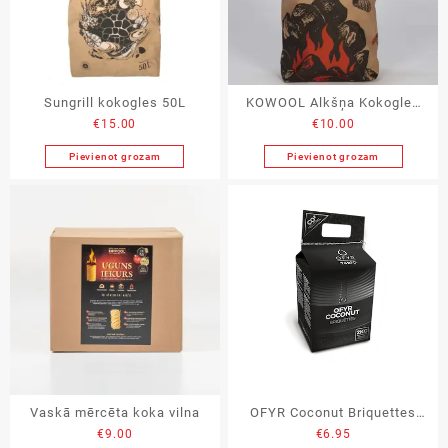
Sungrill kokogles 50L
KOWOOL Alkšņa Kokogles
€
15.00
€
10.00
~3.6 kg 30L
Pievienot grozam
Pievienot grozam
Vaskā mērcēta koka vilna
OFYR Coconut Briquettes
€
9.00
€
6.95
(6x 2kg)