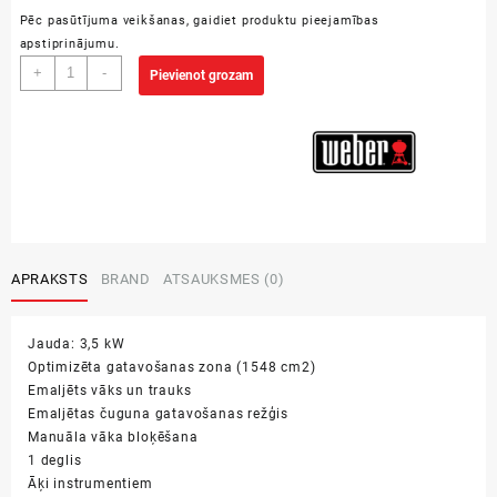
Pēc pasūtījuma veikšanas, gaidiet produktu pieejamības
apstiprinājumu.
Weber
+
-
Pievienot grozam
Traveler
compact
daudzums
APRAKSTS
BRAND
ATSAUKSMES (0)
Jauda: 3,5 kW
Optimizēta gatavošanas zona (1548 cm2)
Emaljēts vāks un trauks
Emaljētas čuguna gatavošanas režģis
Manuāla vāka bloķēšana
1 deglis
Āķi instrumentiem