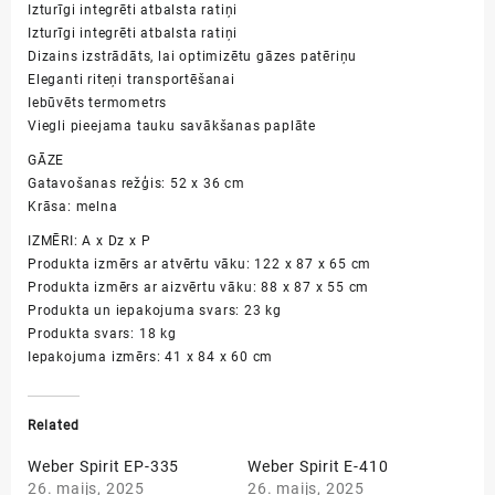
Izturīgi integrēti atbalsta ratiņi
Izturīgi integrēti atbalsta ratiņi
Dizains izstrādāts, lai optimizētu gāzes patēriņu
Eleganti riteņi transportēšanai
Iebūvēts termometrs
Viegli pieejama tauku savākšanas paplāte
GĀZE
Gatavošanas režģis: 52 x 36 cm
Krāsa: melna
IZMĒRI: A x Dz x P
Produkta izmērs ar atvērtu vāku: 122 x 87 x 65 cm
Produkta izmērs ar aizvērtu vāku: 88 x 87 x 55 cm
Produkta un iepakojuma svars: 23 kg
Produkta svars: 18 kg
Iepakojuma izmērs: 41 x 84 x 60 cm
Related
Weber Spirit EP-335
Weber Spirit E-410
26. maijs, 2025
26. maijs, 2025