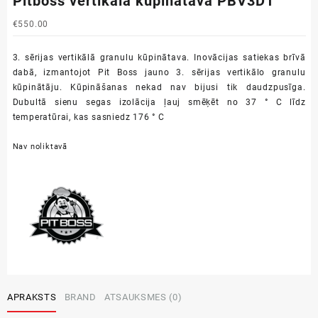
Pitboss vertikāla kūpinātava PBV3D1
€
550.00
3. sērijas vertikālā granulu kūpinātava. Inovācijas satiekas brīvā
dabā, izmantojot Pit Boss jauno 3. sērijas vertikālo granulu
kūpinātāju. Kūpināšanas nekad nav bijusi tik daudzpusīga.
Dubultā sienu segas izolācija ļauj smēķēt no 37 ° C līdz
temperatūrai, kas sasniedz 176 ° C
Nav noliktavā
APRAKSTS
BRAND
ATSAUKSMES (0)