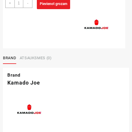
Picas
+
-
Pievienot grozam
akmens
-
Classic
daudzums
BRAND
ATSAUKSMES (0)
Brand
Kamado Joe