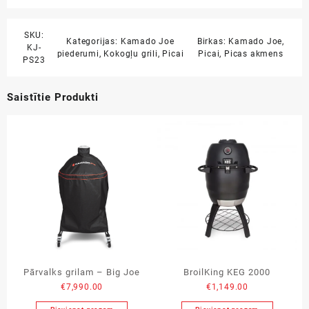
SKU:
Kategorijas:
Kamado Joe
Birkas:
Kamado Joe
,
KJ-
piederumi
,
Kokogļu grili
,
Picai
Picai
,
Picas akmens
PS23
Saistītie Produkti
Pārvalks grilam – Big Joe
BroilKing KEG 2000
€
7,990.00
€
1,149.00