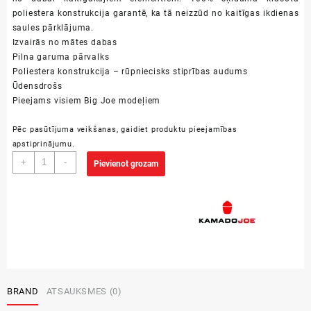
poliestera konstrukcija garantē, ka tā neizzūd no kaitīgas ikdienas
saules pārklājuma.
Izvairās no mātes dabas
Pilna garuma pārvalks
Poliestera konstrukcija – rūpniecisks stiprības audums
Ūdensdrošs
Pieejams visiem Big Joe modeļiem
Pēc pasūtījuma veikšanas, gaidiet produktu pieejamības
apstiprinājumu.
Pārvalks
+
-
Pievienot grozam
grilam
-
Big
Joe
daudzums
BRAND
ATSAUKSMES (0)