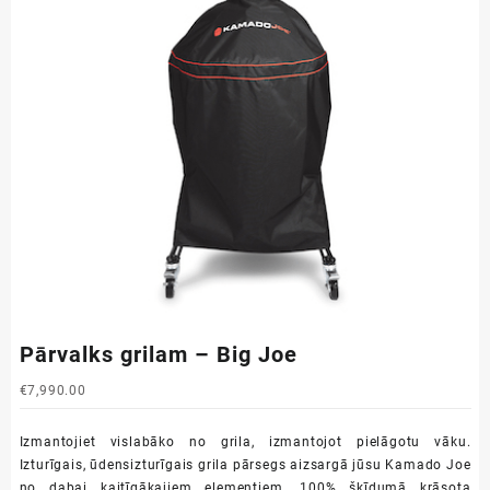
Pārvalks grilam – Big Joe
€
7,990.00
Izmantojiet vislabāko no grila, izmantojot pielāgotu vāku.
Izturīgais, ūdensizturīgais grila pārsegs aizsargā jūsu Kamado Joe
no dabai kaitīgākajiem elementiem. 100% šķīdumā krāsota