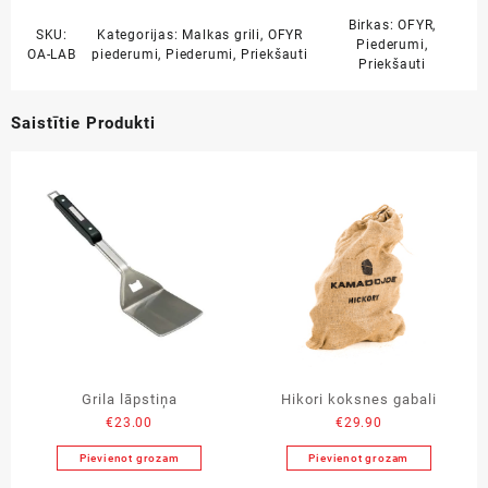
Birkas:
OFYR
,
SKU:
Kategorijas:
Malkas grili
,
OFYR
Piederumi
,
OA-LAB
piederumi
,
Piederumi
,
Priekšauti
Priekšauti
Saistītie Produkti
Grila lāpstiņa
Hikori koksnes gabali
€
23.00
€
29.90
Pievienot grozam
Pievienot grozam