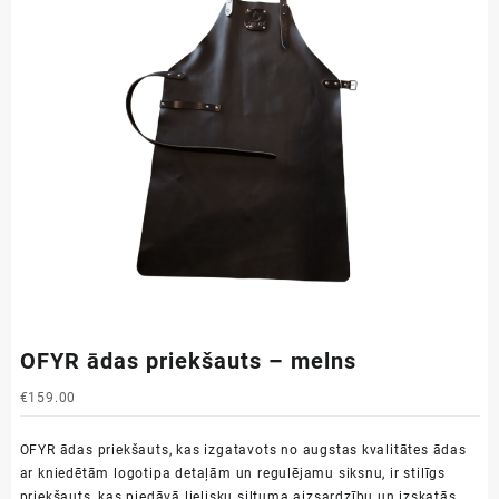
OFYR ādas priekšauts – melns
€
159.00
OFYR ādas priekšauts, kas izgatavots no augstas kvalitātes ādas
ar kniedētām logotipa detaļām un regulējamu siksnu, ir stilīgs
priekšauts, kas piedāvā lielisku siltuma aizsardzību un izskatās