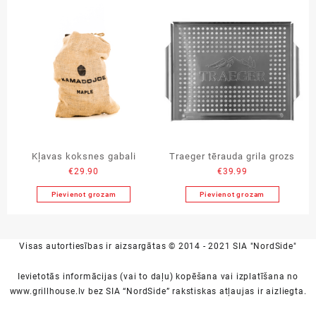
Kļavas koksnes gabali
Traeger tērauda grila grozs
€
29.90
€
39.99
Pievienot grozam
Pievienot grozam
Visas autortiesības ir aizsargātas © 2014 - 2021 SIA "NordSide"
Ievietotās informācijas (vai to daļu) kopēšana vai izplatīšana no
www.grillhouse.lv bez SIA “NordSide” rakstiskas atļaujas ir aizliegta.