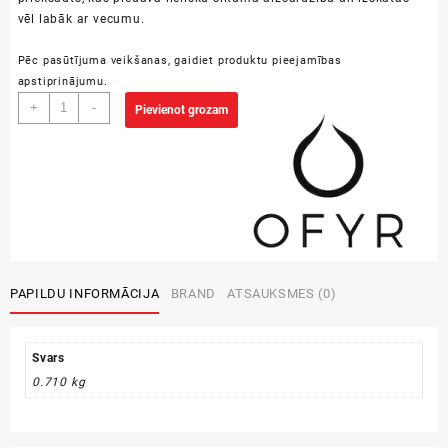
vēl labāk ar vecumu.
Pēc pasūtījuma veikšanas, gaidiet produktu pieejamības
apstiprinājumu.
OFYR
+
-
Pievienot grozam
ādas
priekšauts
-
melns
daudzums
PAPILDU INFORMĀCIJA
BRAND
ATSAUKSMES (0)
Svars
0.710 kg