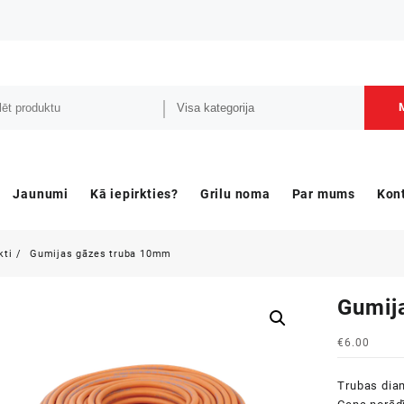
Jaunumi
Kā iepirkties?
Grilu noma
Par mums
Kon
kti
Gumijas gāzes truba 10mm
Gumij
€
6.00
Trubas dia