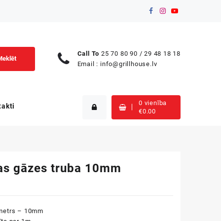
Call To
25 70 80 90 / 29 48 18 18
Meklēt
Email :
info@grillhouse.lv
0 vienība
takti
€
0.00
as gāzes truba 10mm
metrs – 10mm