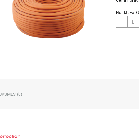
Cena norādī
Noliktavā 8
Gumij
+
gāzes
truba
10m
daud
UKSMES (0)