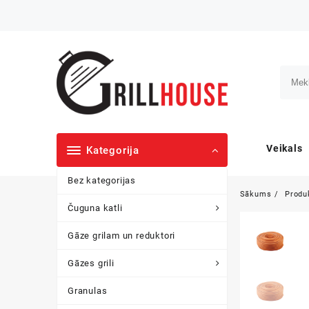
Skip
to
content
Veikals
Kategorija
Bez kategorijas
Sākums
Produ
Čuguna katli
Gāze grilam un reduktori
Gāzes grili
Granulas