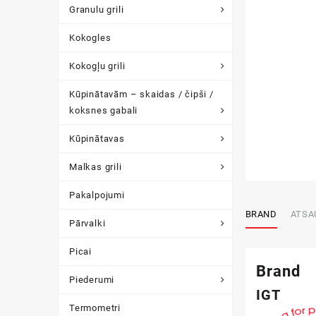
Granulu grili
Kokogles
Kokogļu grili
Kūpinātavām – skaidas / čipši /
koksnes gabali
Kūpinātavas
Malkas grili
Pakalpojumi
BRAND
ATSA
Pārvalki
Picai
Brand
Piederumi
IGT
Termometri