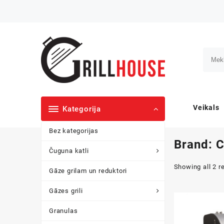
Skip
to
content
Veikals
Kategorija
Bez kategorijas
Brand:
C
Čuguna katli
Showing all 2 r
Gāze grilam un reduktori
Gāzes grili
Granulas