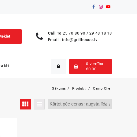
Call To
25 70 80 90 / 29 48 18 18
Meklēt
Email :
info@grillhouse.lv
0 vienība
takti
€
0.00
Sākums
Produkti
Camp Chef