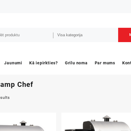
Jaunumi
Kā iepirkties?
Grilu noma
Par mums
Kon
amp Chef
Sorted
esults
by
price:
high
to
low